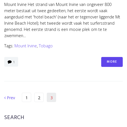
Mount Irvine Het strand van Mount Irvine van ongeveer 800
meter bestaat uit twee gedeelten; het eerste wordt vaak
aangeduid met 'hotel beach' (naar het er tegenover liggende Mt
Irvine Beach Hotel); het tweede wordt vaak het surfersstrand
genoemd. Het eerste strand is een mooie plek om te te
zwemmen...
Tags:
Mount Irvine
,
Tobago
MORE
1
Berichten
Prev
Prev
1
2
3
paginering
SEARCH