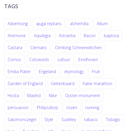
TAGS
Advertising
ajuga reptans
alchemilla
Allium
Anemone
Aquilegia
Astrantia
Bacon
baptisia
Castara
Clematis
Climbing Schneewittchen
Cornus
Cotswolds
cultuur
Eindhoven
Emilia Plater
Engeland
etymology
Fruit
Garden of England
Geitenbaard
halve marathon
Hosta
Madrid
Nike
Oyster-monument
persuasion
Philipsdorp
rozen
running
Salomonszegel
Style
Sudeley
tabaco
Tobago