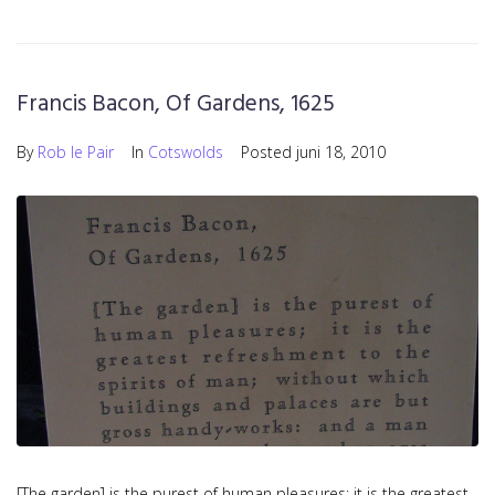
Francis Bacon, Of Gardens, 1625
By
Rob le Pair
In
Cotswolds
Posted
juni 18, 2010
[The garden] is the purest of human pleasures; it is the greatest