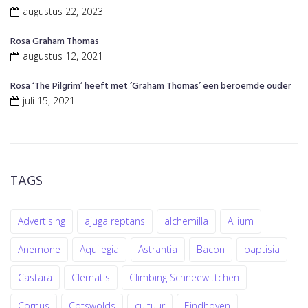
augustus 22, 2023
Rosa Graham Thomas
augustus 12, 2021
Rosa ‘The Pilgrim’ heeft met ‘Graham Thomas’ een beroemde ouder
juli 15, 2021
TAGS
Advertising
ajuga reptans
alchemilla
Allium
Anemone
Aquilegia
Astrantia
Bacon
baptisia
Castara
Clematis
Climbing Schneewittchen
Cornus
Cotswolds
cultuur
Eindhoven