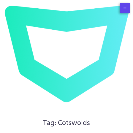
Skip
to
content
Tag:
Cotswolds