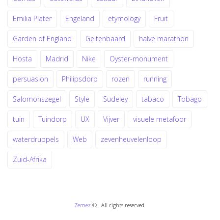
Emilia Plater
Engeland
etymology
Fruit
Garden of England
Geitenbaard
halve marathon
Hosta
Madrid
Nike
Oyster-monument
persuasion
Philipsdorp
rozen
running
Salomonszegel
Style
Sudeley
tabaco
Tobago
tuin
Tuindorp
UX
Vijver
visuele metafoor
waterdruppels
Web
zevenheuvelenloop
Zuid-Afrika
Zemez
© . All rights reserved.