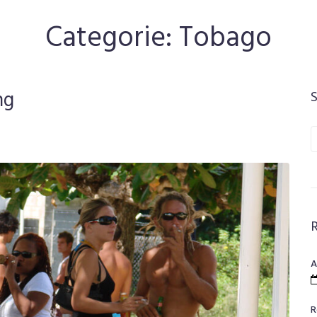
Categorie:
Tobago
ng
S
f
A
R