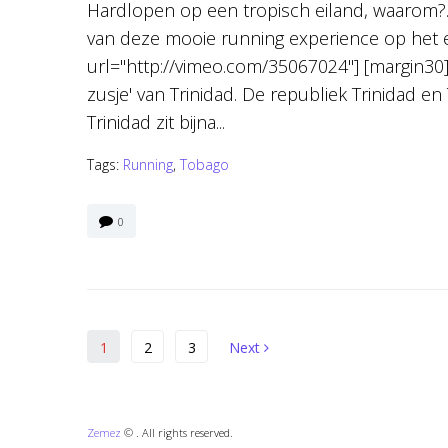
Hardlopen op een tropisch eiland, waarom?..
van deze mooie running experience op het e
url="http://vimeo.com/35067024"] [margin30]
zusje' van Trinidad. De republiek Trinidad en 
Trinidad zit bijna...
Tags:
Running
,
Tobago
0
Berichten
Next
1
2
3
Next
paginering
Zemez
© . All rights reserved.