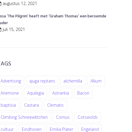
augustus 12, 2021
osa ‘The Pilgrim’ heeft met ‘Graham Thomas’ een beroemde
uder
juli 15, 2021
TAGS
Advertising
ajuga reptans
alchemilla
Allium
Anemone
Aquilegia
Astrantia
Bacon
baptisia
Castara
Clematis
Climbing Schneewittchen
Cornus
Cotswolds
cultuur
Eindhoven
Emilia Plater
Engeland