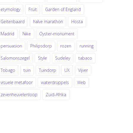
etymology
Fruit
Garden of England
Geitenbaard
halve marathon
Hosta
Madrid
Nike
Oyster-monument
persuasion
Philipsdorp
rozen
running
Salomonszegel
Style
Sudeley
tabaco
Tobago
tuin
Tuindorp
UX
Vijver
visuele metafoor
waterdruppels
Web
zevenheuvelenloop
Zuid-Afrika