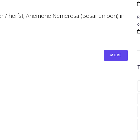
r / herfst; Anemone Nemerosa (Bosanemoon) in
R
o
MORE