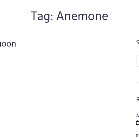
Tag:
Anemone
moon
S
f
A
R