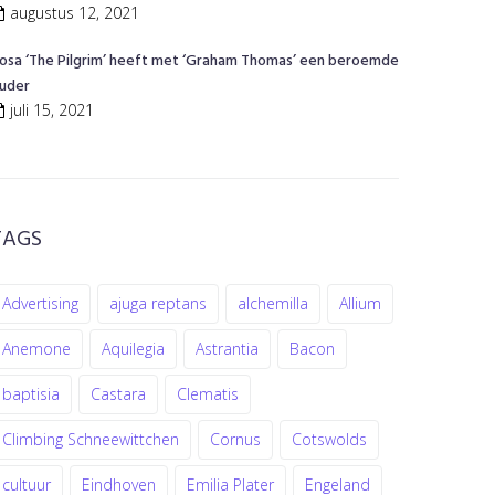
augustus 12, 2021
osa ‘The Pilgrim’ heeft met ‘Graham Thomas’ een beroemde
uder
juli 15, 2021
TAGS
Advertising
ajuga reptans
alchemilla
Allium
Anemone
Aquilegia
Astrantia
Bacon
baptisia
Castara
Clematis
Climbing Schneewittchen
Cornus
Cotswolds
cultuur
Eindhoven
Emilia Plater
Engeland