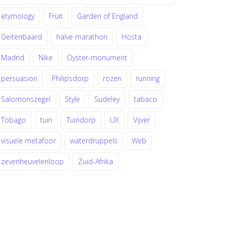
etymology
Fruit
Garden of England
Geitenbaard
halve marathon
Hosta
Madrid
Nike
Oyster-monument
persuasion
Philipsdorp
rozen
running
Salomonszegel
Style
Sudeley
tabaco
Tobago
tuin
Tuindorp
UX
Vijver
visuele metafoor
waterdruppels
Web
zevenheuvelenloop
Zuid-Afrika