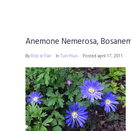
Anemone Nemerosa, Bosane
By
Rob le Pair
In
Tuin thuis
Posted
april 17, 2011