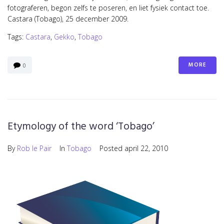
fotograferen, begon zelfs te poseren, en liet fysiek contact toe.
Castara (Tobago), 25 december 2009.
Tags:
Castara
,
Gekko
,
Tobago
MORE
0
Etymology of the word ‘Tobago’
By
Rob le Pair
In
Tobago
Posted
april 22, 2010