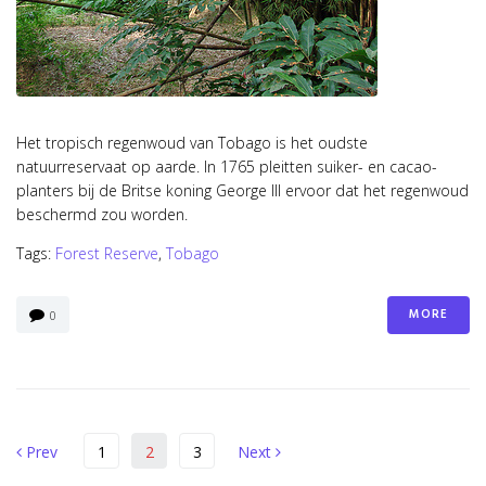
Het tropisch regenwoud van Tobago is het oudste
natuurreservaat op aarde. In 1765 pleitten suiker- en cacao-
planters bij de Britse koning George III ervoor dat het regenwoud
beschermd zou worden.
Tags:
Forest Reserve
,
Tobago
MORE
0
Berichten
Prev
Next
Prev
1
2
3
Next
paginering