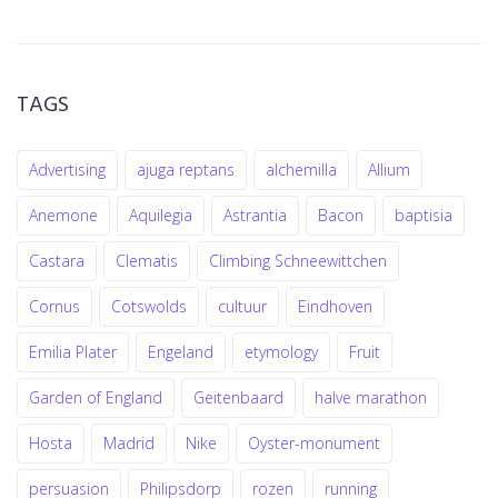
TAGS
Advertising
ajuga reptans
alchemilla
Allium
Anemone
Aquilegia
Astrantia
Bacon
baptisia
Castara
Clematis
Climbing Schneewittchen
Cornus
Cotswolds
cultuur
Eindhoven
Emilia Plater
Engeland
etymology
Fruit
Garden of England
Geitenbaard
halve marathon
Hosta
Madrid
Nike
Oyster-monument
persuasion
Philipsdorp
rozen
running