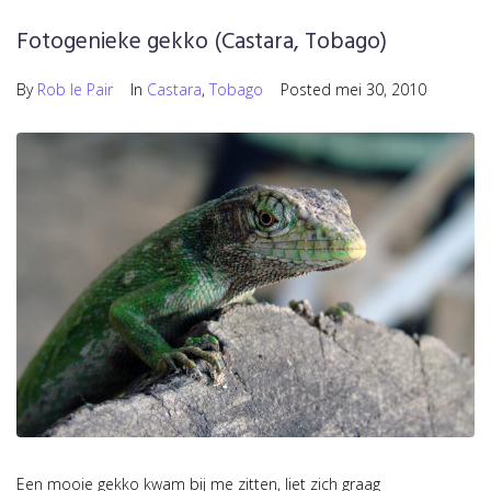
Fotogenieke gekko (Castara, Tobago)
By
Rob le Pair
In
Castara
,
Tobago
Posted
mei 30, 2010
Een mooie gekko kwam bij me zitten, liet zich graag