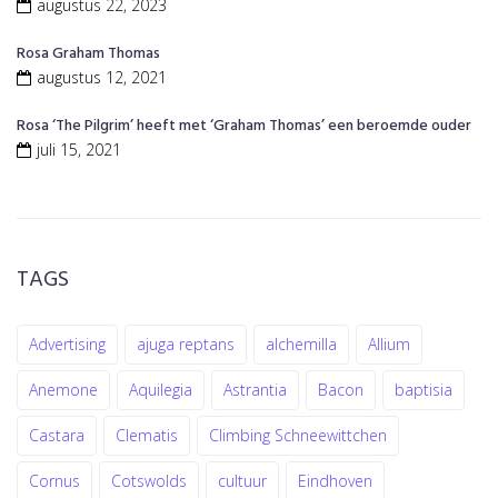
augustus 22, 2023
Rosa Graham Thomas
augustus 12, 2021
Rosa ‘The Pilgrim’ heeft met ‘Graham Thomas’ een beroemde ouder
juli 15, 2021
TAGS
Advertising
ajuga reptans
alchemilla
Allium
Anemone
Aquilegia
Astrantia
Bacon
baptisia
Castara
Clematis
Climbing Schneewittchen
Cornus
Cotswolds
cultuur
Eindhoven