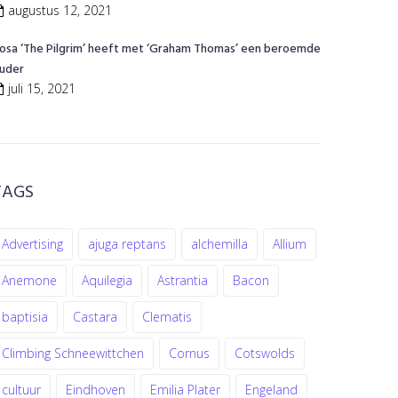
augustus 12, 2021
osa ‘The Pilgrim’ heeft met ‘Graham Thomas’ een beroemde
uder
juli 15, 2021
TAGS
Advertising
ajuga reptans
alchemilla
Allium
Anemone
Aquilegia
Astrantia
Bacon
baptisia
Castara
Clematis
Climbing Schneewittchen
Cornus
Cotswolds
cultuur
Eindhoven
Emilia Plater
Engeland