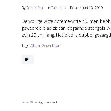
By
Rob le Pair
In
Tuin thuis
Posted
juni 13, 2010
De wollige witte / crème-witte pluimen hebb
geweerde blad zit aan opgaande stengels. A
zo'n 25 cm. lang. Het blad is dubbel gezaagd
Tags:
Allium
,
Geitenbaard
1
Zemez
© . All rights reserved.