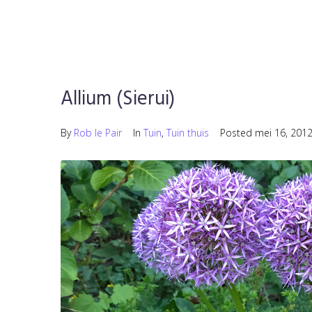
Allium (Sierui)
By
Rob le Pair
In
Tuin
,
Tuin thuis
Posted
mei 16, 201