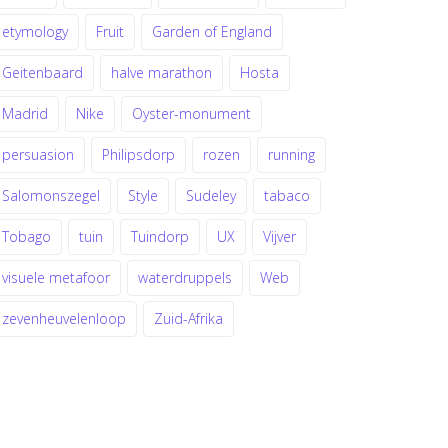
etymology
Fruit
Garden of England
Geitenbaard
halve marathon
Hosta
Madrid
Nike
Oyster-monument
persuasion
Philipsdorp
rozen
running
Salomonszegel
Style
Sudeley
tabaco
Tobago
tuin
Tuindorp
UX
Vijver
visuele metafoor
waterdruppels
Web
zevenheuvelenloop
Zuid-Afrika