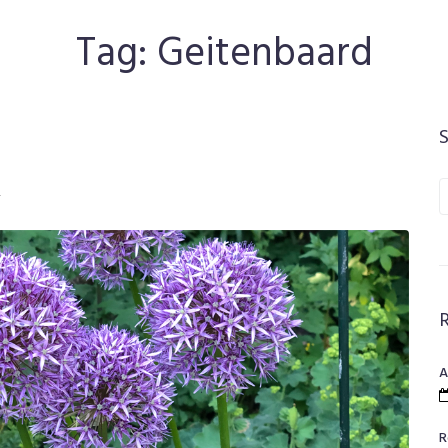
Tag:
Geitenbaard
S
2
f
A
R