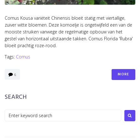
Cornus Kousa variëteit Chinensis bloeit statig met viertallige,
zuiver witte bloemen. Deze kornoelje is ongetwijfeld een van de
mooiste struiken vanwege de regelmatige opbouw van het
gestel van horizontaal uitstaande takken. Cornus Florida 'Rubra'
bloeit prachtig roze-rood.
Tags:
Cornus
MORE
6
SEARCH
S
e
a
r