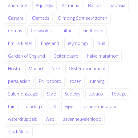
Anemone
Aquilegia
Astrantia
Bacon
baptisia
Castara
Clematis
Climbing Schneewittchen
Cornus
Cotswolds
cultuur
Eindhoven
Emilia Plater
Engeland
etymology
Fruit
Garden of England
Geitenbaard
halve marathon
Hosta
Madrid
Nike
Oyster-monument
persuasion
Philipsdorp
rozen
running
Salomonszegel
Style
Sudeley
tabaco
Tobago
tuin
Tuindorp
UX
Vijver
visuele metafoor
waterdruppels
Web
zevenheuvelenloop
Zuid-Afrika