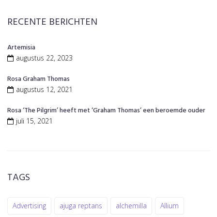
c
h
RECENTE BERICHTEN
f
o
r
Artemisia
:
augustus 22, 2023
Rosa Graham Thomas
augustus 12, 2021
Rosa ‘The Pilgrim’ heeft met ‘Graham Thomas’ een beroemde ouder
juli 15, 2021
TAGS
Advertising
ajuga reptans
alchemilla
Allium