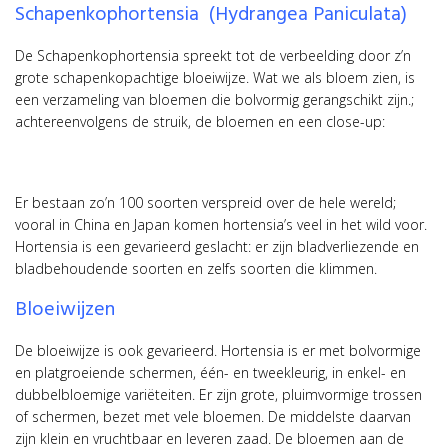
Schapenkophortensia (Hydrangea Paniculata)
De Schapenkophortensia spreekt tot de verbeelding door z’n
grote schapenkopachtige bloeiwijze. Wat we als bloem zien, is
een verzameling van bloemen die bolvormig gerangschikt zijn.;
achtereenvolgens de struik, de bloemen en een close-up:
Er bestaan zo’n 100 soorten verspreid over de hele wereld;
vooral in China en Japan komen hortensia’s veel in het wild voor.
Hortensia is een gevarieerd geslacht: er zijn bladverliezende en
bladbehoudende soorten en zelfs soorten die klimmen.
Bloeiwijzen
De bloeiwijze is ook gevarieerd. Hortensia is er met bolvormige
en platgroeiende schermen, één- en tweekleurig, in enkel- en
dubbelbloemige variëteiten. Er zijn grote, pluimvormige trossen
of schermen, bezet met vele bloemen. De middelste daarvan
zijn klein en vruchtbaar en leveren zaad. De bloemen aan de