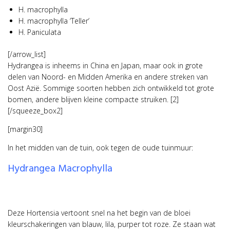
H. macrophylla
H. macrophylla ‘Teller’
H. Paniculata
[/arrow_list]
Hydrangea is inheems in China en Japan, maar ook in grote
delen van Noord- en Midden Amerika en andere streken van
Oost Azië. Sommige soorten hebben zich ontwikkeld tot grote
bomen, andere blijven kleine compacte struiken. [2]
[/squeeze_box2]
[margin30]
In het midden van de tuin, ook tegen de oude tuinmuur:
Hydrangea Macrophylla
Deze Hortensia vertoont snel na het begin van de bloei
kleurschakeringen van blauw, lila, purper tot roze. Ze staan wat