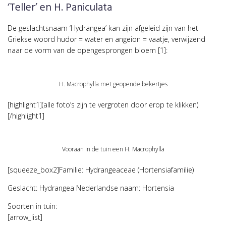
‘Teller’ en H. Paniculata
De geslachtsnaam ‘Hydrangea’ kan zijn afgeleid zijn van het
Griekse woord hudor = water en angeion = vaatje, verwijzend
naar de vorm van de opengesprongen bloem [1]:
H. Macrophylla met geopende bekertjes
[highlight1](alle foto’s zijn te vergroten door erop te klikken)
[/highlight1]
Vooraan in de tuin een H. Macrophylla
[squeeze_box2]Familie: Hydrangeaceae (Hortensiafamilie)
Geslacht: Hydrangea Nederlandse naam: Hortensia
Soorten in tuin:
[arrow_list]