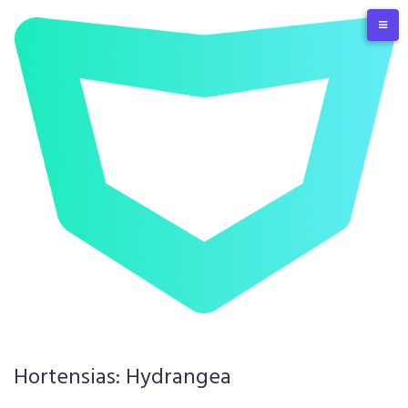
Skip
to
content
Hortensias: Hydrangea