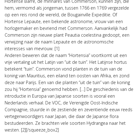
Hortense Barré, de minnares van Commerson, kunnen zijn, die
hem, vermomd als jongeman, tussen 1766 en 1769 vergezelde
op een reis rond de wereld, de Bougainville Expeditie. Of
Hortense Lepaute, een bekende astronome, vrouw van een
horlogemaker en bevriend met Commerson. Aanvankelijk had
Commerson zijn nieuwe plant Peautia coelestina gedoopt, een
verwijzing naar de naam Lepaute en de astronomische
interesses van mevrouw. [1]
Anderen beweren dat de naam “Hortensia” voortkomt uit een
vrije vertaling uit het Latijn van “uit de tuin”. Het Latijnse hortus
betekent “tuin”. Commerson vond planten in de tuin van de
koning van Mauritius, een eiland ten oosten van Afrika, en zond
deze naar Parijs. Een van die planten “uit de tuin” van de koning
zou hij “Hortensia” genoemd hebben. […] De geschiedenis van de
introductie in Europa van Japanse soorten is vooral een
Nederlands verhaal. De VOC, de Verenigde Oost-Indische
Compagnie, stuurde in de zestiende en zeventiende eeuw reeds
vertegenwoordigers naar Japan, die daar de Japanse flora
bestudeerden. Ze brachten vele soorten Hydrangea naar het
westen. [2][/squeeze_box2]