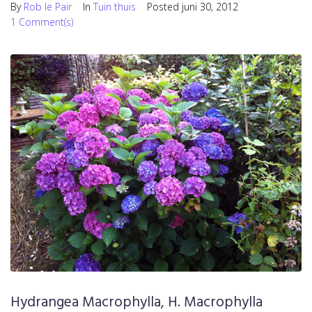
By
Rob le Pair
In
Tuin thuis
Posted
juni 30, 2012
1 Comment(s)
Hydrangea Macrophylla, H. Macrophylla