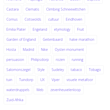
Castara
Clematis
Climbing Schneewittchen
Cornus
Cotswolds
cultuur
Eindhoven
Emilia Plater
Engeland
etymology
Fruit
Garden of England
Geitenbaard
halve marathon
Hosta
Madrid
Nike
Oyster-monument
persuasion
Philipsdorp
rozen
running
Salomonszegel
Style
Sudeley
tabaco
Tobago
tuin
Tuindorp
UX
Vijver
visuele metafoor
waterdruppels
Web
zevenheuvelenloop
Zuid-Afrika