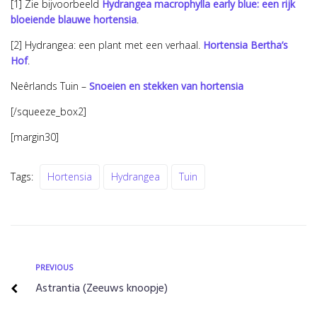
[1] Zie bijvoorbeeld
Hydrangea macrophylla early blue: een rijk
bloeiende blauwe hortensia
.
[2] Hydrangea: een plant met een verhaal.
Hortensia Bertha’s
Hof
.
Neêrlands Tuin –
Snoeien en stekken van hortensia
[/squeeze_box2]
[margin30]
Tags:
Hortensia
Hydrangea
Tuin
Bericht
Previous
PREVIOUS
Astrantia (Zeeuws knoopje)
navigatie