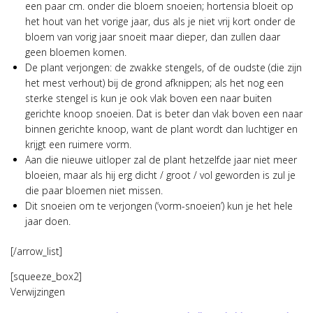
een paar cm. onder die bloem snoeien; hortensia bloeit op
het hout van het vorige jaar, dus als je niet vrij kort onder de
bloem van vorig jaar snoeit maar dieper, dan zullen daar
geen bloemen komen.
De plant verjongen: de zwakke stengels, of de oudste (die zijn
het mest verhout) bij de grond afknippen; als het nog een
sterke stengel is kun je ook vlak boven een naar buiten
gerichte knoop snoeien. Dat is beter dan vlak boven een naar
binnen gerichte knoop, want de plant wordt dan luchtiger en
krijgt een ruimere vorm.
Aan die nieuwe uitloper zal de plant hetzelfde jaar niet meer
bloeien, maar als hij erg dicht / groot / vol geworden is zul je
die paar bloemen niet missen.
Dit snoeien om te verjongen (‘vorm-snoeien’) kun je het hele
jaar doen.
[/arrow_list]
[squeeze_box2]
Verwijzingen