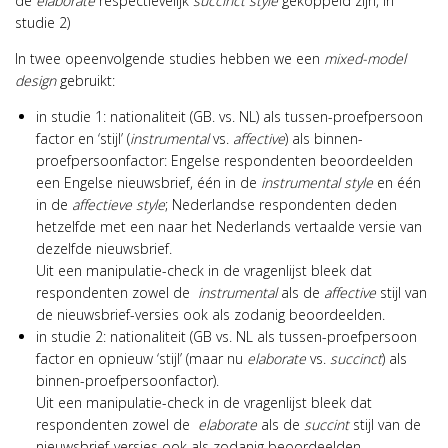
de
elaborate
respectievelijk
succinct
style
gekoppeld zijn, in
studie 2)
In twee opeenvolgende studies hebben we een
mixed-model
design
gebruikt:
in studie 1: nationaliteit (GB. vs. NL) als tussen-proefpersoon
factor en ‘stijl’ (
instrumental
vs.
affective
) als binnen-
proefpersoonfactor: Engelse respondenten beoordeelden
een Engelse nieuwsbrief, één in de
instrumental style
en één
in de
affectieve style
; Nederlandse respondenten deden
hetzelfde met een naar het Nederlands vertaalde versie van
dezelfde nieuwsbrief.
Uit een manipulatie-check in de vragenlijst bleek dat
respondenten zowel de
instrumental
als de
affective
stijl van
de nieuwsbrief-versies ook als zodanig beoordeelden.
in studie 2: nationaliteit (GB vs. NL als tussen-proefpersoon
factor en opnieuw ‘stijl’ (maar nu
elaborate
vs.
succinct
) als
binnen-proefpersoonfactor).
Uit een manipulatie-check in de vragenlijst bleek dat
respondenten zowel de
elaborate
als de
succint
stijl van de
nieuwsbrief-versies ook als zodanig beoordeelden.