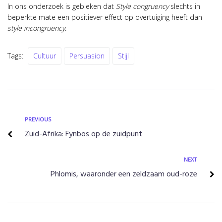
In ons onderzoek is gebleken dat
Style congruency
slechts in
beperkte mate een positiever effect op overtuiging heeft dan
style incongruency
.
Tags:
Cultuur
Persuasion
Stijl
Bericht
Previous
PREVIOUS
Zuid-Afrika: Fynbos op de zuidpunt
navigatie
Next
NEXT
Phlomis, waaronder een zeldzaam oud-roze