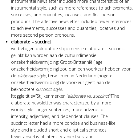
instrumental newsletter included more characteristics of an
instrumental style, such as more references to achievements,
successes, and quantities, locatives, and first person
pronouns. The affective newsletter included fewer references
to achievements, successes and quantities, locatives and
more second person pronouns.
elaborate – succinct
we betogen ook dat de stijldimensie elaborate – succinct
gelinkt kan worden aan de cultuurdimensie
onzekerheidsvermijding: Groot-Brittannië (lage
onzekerheidsvermijding) zou dan een voorkeur hebben voor
de
elaborate style
, terwijl men in Nederland (hogere
onzekerheidsvermijding) de voorkeur geeft aan de
beknoptere
succinct style
.
[toggle title=”Stijlkenmerken ‘
elaborate vs. succinct
‘”]The
elaborate newsletter was characterized by a more
wordy style: longer sentences, more adverbs of
intensity, adjectives, and dependent clauses. The
succinct letter had a more concise and business-like
style and included short and elliptical sentences,
fewer adverbs of intensity, adjectives, and