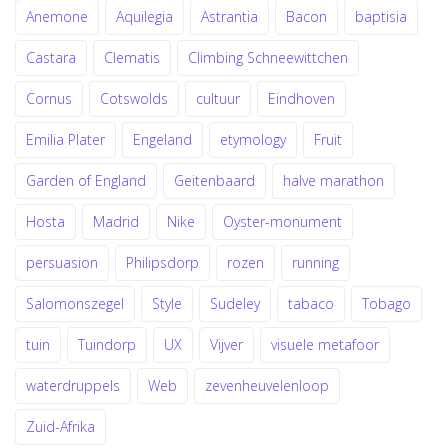
Anemone
Aquilegia
Astrantia
Bacon
baptisia
Castara
Clematis
Climbing Schneewittchen
Cornus
Cotswolds
cultuur
Eindhoven
Emilia Plater
Engeland
etymology
Fruit
Garden of England
Geitenbaard
halve marathon
Hosta
Madrid
Nike
Oyster-monument
persuasion
Philipsdorp
rozen
running
Salomonszegel
Style
Sudeley
tabaco
Tobago
tuin
Tuindorp
UX
Vijver
visuele metafoor
waterdruppels
Web
zevenheuvelenloop
Zuid-Afrika