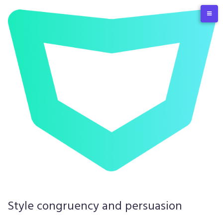
Skip
to
content
Style congruency and persuasion