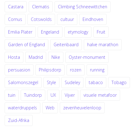
Castara
Clematis
Climbing Schneewittchen
Cornus
Cotswolds
cultuur
Eindhoven
Emilia Plater
Engeland
etymology
Fruit
Garden of England
Geitenbaard
halve marathon
Hosta
Madrid
Nike
Oyster-monument
persuasion
Philipsdorp
rozen
running
Salomonszegel
Style
Sudeley
tabaco
Tobago
tuin
Tuindorp
UX
Vijver
visuele metafoor
waterdruppels
Web
zevenheuvelenloop
Zuid-Afrika