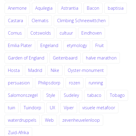
Anemone
Aquilegia
Astrantia
Bacon
baptisia
Castara
Clematis
Climbing Schneewittchen
Cornus
Cotswolds
cultuur
Eindhoven
Emilia Plater
Engeland
etymology
Fruit
Garden of England
Geitenbaard
halve marathon
Hosta
Madrid
Nike
Oyster-monument
persuasion
Philipsdorp
rozen
running
Salomonszegel
Style
Sudeley
tabaco
Tobago
tuin
Tuindorp
UX
Vijver
visuele metafoor
waterdruppels
Web
zevenheuvelenloop
Zuid-Afrika