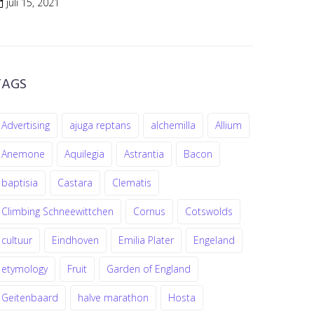
juli 15, 2021
TAGS
Advertising
ajuga reptans
alchemilla
Allium
Anemone
Aquilegia
Astrantia
Bacon
baptisia
Castara
Clematis
Climbing Schneewittchen
Cornus
Cotswolds
cultuur
Eindhoven
Emilia Plater
Engeland
etymology
Fruit
Garden of England
Geitenbaard
halve marathon
Hosta