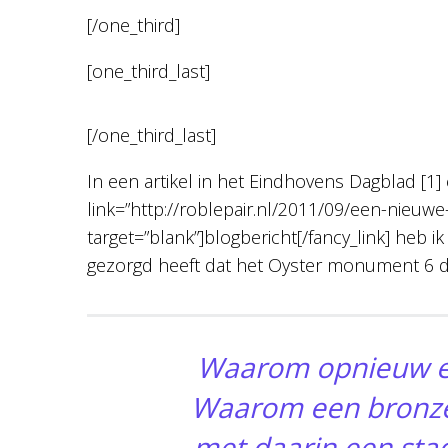
[/one_third]
[one_third_last]
[/one_third_last]
In een artikel in het Eindhovens Dagblad [1] e
link=”http://roblepair.nl/2011/09/een-nieuwe-
target=”blank”]blogbericht[/fancy_link] heb ik
gezorgd heeft dat het Oyster monument 6 de
Waarom opnieuw 
Waarom een bronze
met daarin een sta