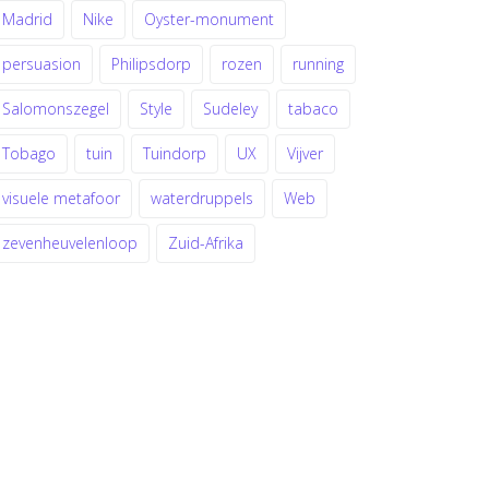
Madrid
Nike
Oyster-monument
persuasion
Philipsdorp
rozen
running
Salomonszegel
Style
Sudeley
tabaco
Tobago
tuin
Tuindorp
UX
Vijver
visuele metafoor
waterdruppels
Web
zevenheuvelenloop
Zuid-Afrika