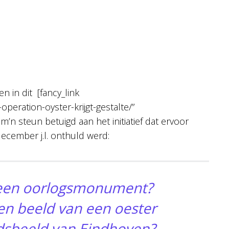
n in dit [fancy_link
operation-oyster-krijgt-gestalte/”
 m’n steun betuigd aan het initiatief dat ervoor
cember j.l. onthuld werd:
een oorlogsmonument?
n beeld van een oester
dsbeeld van Eindhoven?