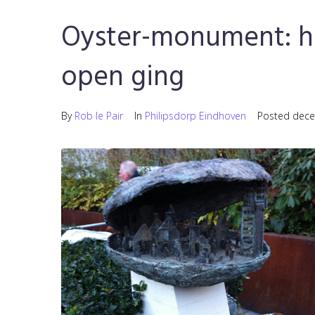
Oyster-monument: ho
open ging
By
Rob le Pair
In
Philipsdorp Eindhoven
Posted
dece