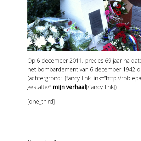
Op 6 december 2011, precies 69 jaar na da
het bombardement van 6 december 1942 onth
(achtergrond: [fancy_link link=”http://roblep
gestalte/”]
mijn verhaal
[/fancy_link])
[one_third]