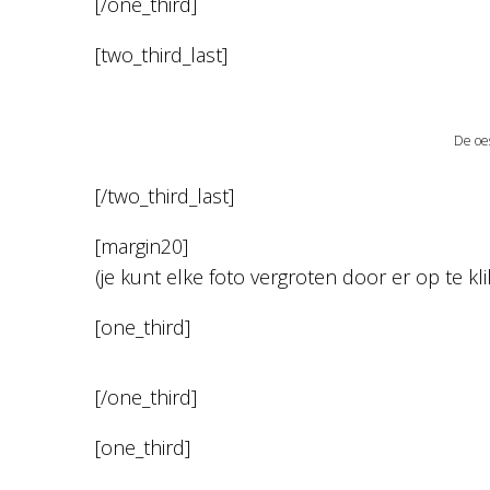
[/one_third]
[two_third_last]
De oe
[/two_third_last]
[margin20]
(je kunt elke foto vergroten door er op te kl
[one_third]
[/one_third]
[one_third]