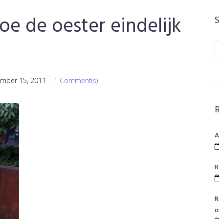
e de oester eindelijk
S
f
mber 15, 2011
1 Comment(s)
A
R
R
o