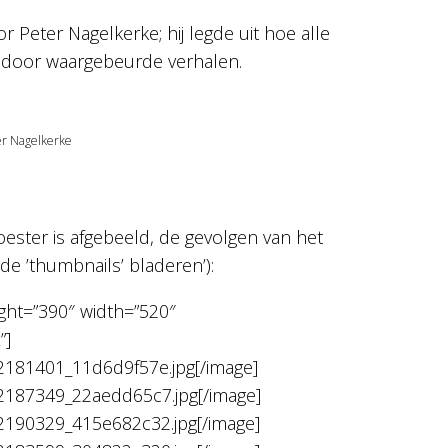
 Peter Nagelkerke; hij legde uit hoe alle
rd door waargebeurde verhalen.
er Nagelkerke
oester is afgebeeld, de gevolgen van het
e ’thumbnails’ bladeren’):
ight=”390″ width=”520″
”]
512181401_11d6d9f57e.jpg[/image]
512187349_22aedd65c7.jpg[/image]
512190329_415e682c32.jpg[/image]