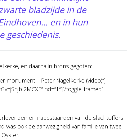
zwarte bladzijde in de
 Eindhoven… en in hun
e geschiedenis.
elkerke, en daarna in brons gegoten:
ster monument – Peter Nagelkerke (video)”]
?v=j5njbl2MCXE” hd=”1″][/toggle_framed]
verlevenden en nabestaanden van de slachtoffers
 was ook de aanwezigheid van familie van twee
 Oyster.