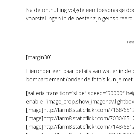
Na de onthulling volgde een toespraakje door
voorstellingen in de oester zijn geïnspiree
Pet
[margin30]
Hieronder een paar details van wat er in de 
bombardement (onder de foto’s kun je met d
[galleria transition=”slide” speed=”50000″ he
enable=”image_crop,show_imagenav,lightbox
[image]http://farm8.staticflickr.com/7168/6
[image]http://farm8.staticflickr.com/7030/6
[image]http://farm8.staticflickr.com/7148/6