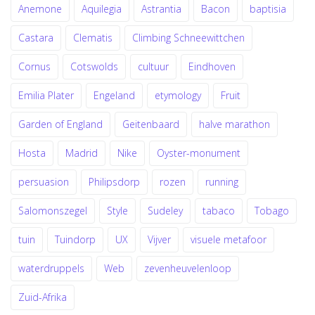
Anemone
Aquilegia
Astrantia
Bacon
baptisia
Castara
Clematis
Climbing Schneewittchen
Cornus
Cotswolds
cultuur
Eindhoven
Emilia Plater
Engeland
etymology
Fruit
Garden of England
Geitenbaard
halve marathon
Hosta
Madrid
Nike
Oyster-monument
persuasion
Philipsdorp
rozen
running
Salomonszegel
Style
Sudeley
tabaco
Tobago
tuin
Tuindorp
UX
Vijver
visuele metafoor
waterdruppels
Web
zevenheuvelenloop
Zuid-Afrika