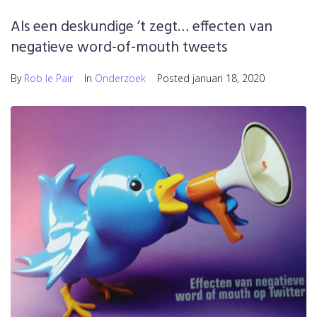
Als een deskundige ’t zegt… effecten van
negatieve word-of-mouth tweets
By
Rob le Pair
In
Onderzoek
Posted
januari 18, 2020