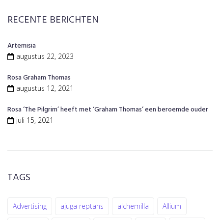
h
RECENTE BERICHTEN
f
o
r
Artemisia
:
augustus 22, 2023
Rosa Graham Thomas
augustus 12, 2021
Rosa ‘The Pilgrim’ heeft met ‘Graham Thomas’ een beroemde ouder
juli 15, 2021
TAGS
Advertising
ajuga reptans
alchemilla
Allium