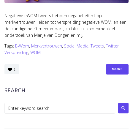
Negatieve eWOM tweets hebben negatief effect op
merkvertrouwen, leiden tot verspreiding negatieve WOM, en een
deskundige heeft meer impact, zo blijkt uit experimenteel
onderzoek van Marije van Dongen en mij.
Tags:
E-Wom
,
Merkvertrouwen
,
Social Media
,
Tweets
,
Twitter
,
Verspreiding
,
WOM
MORE
2
SEARCH
S
e
a
r
c