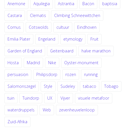
Anemone
Aquilegia
Astrantia
Bacon
baptisia
Castara
Clematis
Climbing Schneewittchen
Cornus
Cotswolds
cultuur
Eindhoven
Emilia Plater
Engeland
etymology
Fruit
Garden of England
Geitenbaard
halve marathon
Hosta
Madrid
Nike
Oyster-monument
persuasion
Philipsdorp
rozen
running
Salomonszegel
Style
Sudeley
tabaco
Tobago
tuin
Tuindorp
UX
Vijver
visuele metafoor
waterdruppels
Web
zevenheuvelenloop
Zuid-Afrika