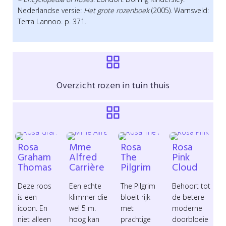
Nederlandse versie:
Het grote rozenboek
(2005). Warnsveld:
Terra Lannoo. p. 371.
Overzicht rozen in tuin thuis
Overzicht rozen in tuin thuis
Rosa
Mme
Rosa
Rosa
Graham
Alfred
The
Pink
Thomas
Carrière
Pilgrim
Cloud
Deze roos
Een echte
The Pilgrim
Behoort tot
is een
klimmer die
bloeit rijk
de betere
icoon. En
wel 5 m.
met
moderne
niet alleen
hoog kan
prachtige
doorbloeie