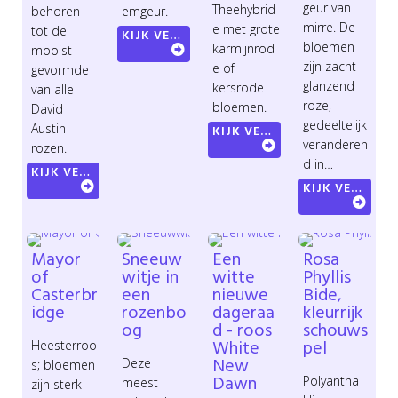
geur van
Theehybrid
behoren
emgeur.
mirre. De
e met grote
tot de
KIJK VERDER
bloemen
karmijnrod
mooist
zijn zacht
e of
gevormde
glanzend
kersrode
van alle
roze,
bloemen.
David
gedeeltelijk
Austin
KIJK VERDER
veranderen
rozen.
d in…
KIJK VERDER
KIJK VERDER
Mayor
Sneeuw
Een
Rosa
of
witje in
witte
Phyllis
Casterbr
een
nieuwe
Bide,
idge
rozenbo
dageraa
kleurrijk
og
d - roos
schouws
White
pel
Heesterroo
New
Deze
s; bloemen
Dawn
Polyantha
meest
zijn sterk