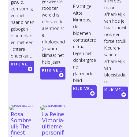
klimroos,
gekweekte
gevuld,
Prachtige
maar
roos ter
komvormig,
witte
afhankelijk
wereld is
en met
klimroos;
van hoe je
één van de
naar binnen
de
haar snoeit
allermooist
gebogen
bloemen
ook een
e;
bloemblad
contrastere
forse struik.
rijkbloeiend
en met een
n fraai
Kleuren-
(in warm
lichtere
tegen het
variëteit
klimaat het
onderkant.
donkergroe
afhankelijk
hele jaar).
KIJK VERDER
ne
van
KIJK VERDER
glanzende
bloeistadiu
blad.
m.
KIJK VERDER
KIJK VERDER
Rosa
La Reine
Sombre
Victoria:
uil: The
ultieme
finest
personifi