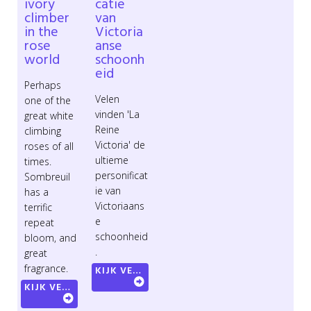
ivory
catie
climber
van
in the
Victoria
rose
anse
world
schoonh
eid
Perhaps
Velen
one of the
vinden 'La
great white
Reine
climbing
Victoria' de
roses of all
ultieme
times.
personificat
Sombreuil
ie van
has a
Victoriaans
terrific
e
repeat
schoonheid
bloom, and
.
great
fragrance.
KIJK VERDER
KIJK VERDER