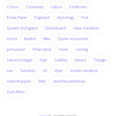
Cornus
Cotswolds
cultuur
Eindhoven
Emilia Plater
Engeland
etymology
Fruit
Garden of England
Geitenbaard
halve marathon
Hosta
Madrid
Nike
Oyster-monument
persuasion
Philipsdorp
rozen
running
Salomonszegel
Style
Sudeley
tabaco
Tobago
tuin
Tuindorp
UX
Vijver
visuele metafoor
waterdruppels
Web
zevenheuvelenloop
Zuid-Afrika
Zemez
© . All rights reserved.