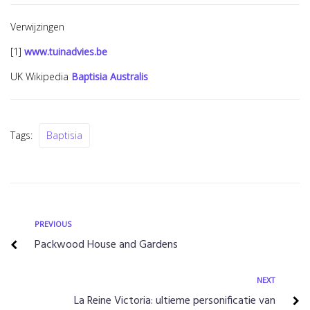
Verwijzingen
[1]
www.tuinadvies.be
UK Wikipedia
Baptisia Australis
Tags:
Baptisia
Bericht
Previous
PREVIOUS
Packwood House and Gardens
navigatie
Next
NEXT
La Reine Victoria: ultieme personificatie van